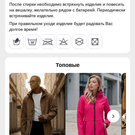
После стирки необходимо встряхнуть изделие и повесить
56
на вешалку, желательно рядом с батареей. Периодически
Тип ткани
Технологичная ткань
встряхивайте изделие.
Softshell с эффектом
Windstopper
При правильном уходе изделие будет радовать Вас
50
долгое время!
Паропроницаемость
до 5000 г/м²/24 ч
77
Фурнитура
YKK
66
Конструктивные особенности
Топовые
50
Покрой
Полуприлегающий /
40
свободный
Длина изделия
До бедра
108
Тип рукава
Длинный
112
Внутренние карманы
Есть
43
Тип карманов
Боковые врезные карманы