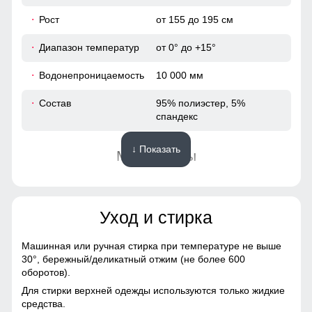
54
Рост
от 155 до 195 см
Диапазон температур
от 0° до +15°
48
Водонепроницаемость
10 000 мм
75
Состав
95% полиэстер, 5%
спандекс
65
↓ Показать
Материалы
50
Материал
Виндстоппер, Софтшелл,
38
Мембранный материал,
Полиэстер
Уход и стирка
104
Материал подкладки
Полиэстер, флис
Машинная или ручная стирка при температуре не выше
108
30°,
бережный/деликатный отжим (не более 600
Материал подкладки
Полиэстер, флис
оборотов).
воротника
42
Для стирки верхней одежды используются только жидкие
средства.
Фактура материала
Плотная