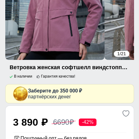
1
/21
Ветровка женская софтшелл виндстоппер с капюшоном спортивная малинового цвета 9616_1M
В наличии
Гарантия качества!
Заберите до 350 000 ₽
партнёрских денег
3 890
6690
p
p
-42%
Поштучный опт — без рядов