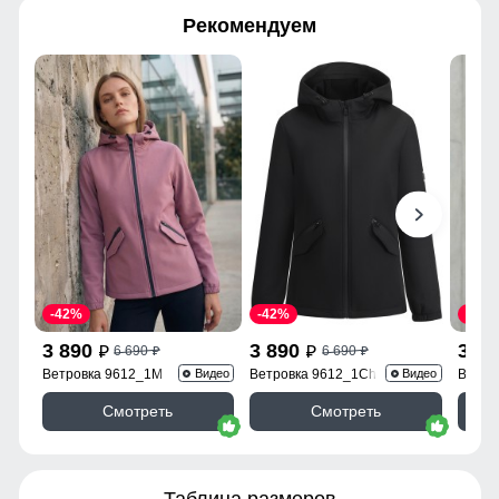
Рекомендуем
-42%
-42%
-43%
3 890
3 890
3 9
6 690
6 690
p
p
p
p
Ветровка 9612_1M
Ветровка 9612_1Ch
Ветро
Видео
Видео
Смотреть
Смотреть