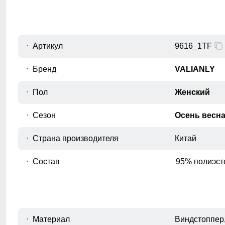
Внутренний шов рукава
C
Расстояние от подмышечного шва
вниз до окончания рукава.
Обхват рукава в плече
Артикул
9616_1TF
D
Измеряется вокруг верхней части
рукава
Бренд
VALIANLY
Обхват груди
Пол
Женский
E
Измеряется вокруг самой широкой
части груди.
Сезон
Осень весн
Обхват бедер
F
Измеряется вокруг самой широкой
Страна производителя
Китай
части бедер и ягодиц.
Длина плеч по спине
Состав
95% полиэст
G
Расстояние от верхней точки плеча до
основания шеи.
Материал
Виндстоппер