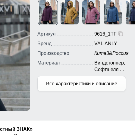
Артикул
9616_1TF
Бренд
VALIANLY
Производство
Китай
&
Россия
Материал
Виндстоппер,
Софтшелл,
Мембранный мате
Полиэстер
Все характеристики и описание
естный ЗНАК»