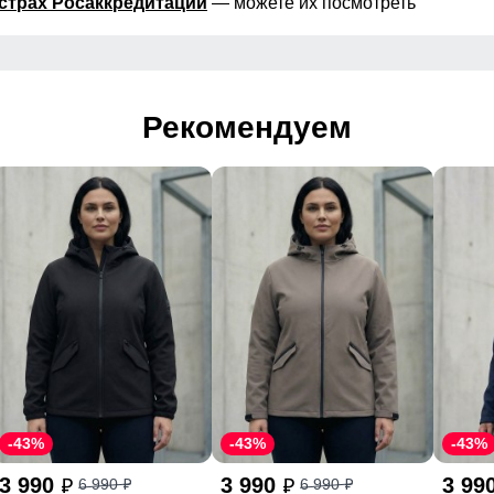
страх Росаккредитации
— можете их посмотреть
Рекомендуем
-43%
-43%
-43%
3 990
3 990
3 99
6 990
6 990
p
p
p
p