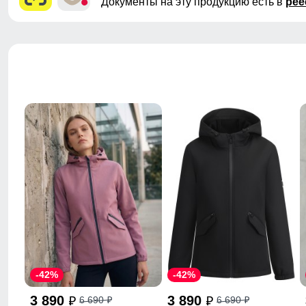
Документы на эту продукцию есть в
рее
-42%
-42%
3 890
3 890
6 690
6 690
p
p
p
p