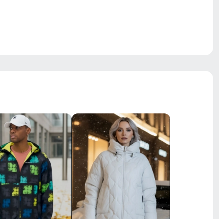
Молния, кнопки, защитный клапан
Вентиляция, ветрозащита,
водоотталкивающий материал,
гипоаллергенный материал,
утепленная флисовая подкладка,
утягивающие элементы