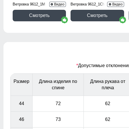
Ветровка 9612_1M
Ветровка 9612_1Ch
Видео
Видео
Смотреть
Смотреть
*
Допустимые отклонения 
Размер
Длина изделия по
Длина рукава от
спине
плеча
44
72
62
46
73
62