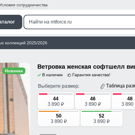
Условия
сотрудничества
аталог
ых коллекций 2025/2026
Новинка
В наличии
Гарантия качества!
Таблица раз
Выберите размер:
44
46
48
3 890
3 890
3 890
p
p
50
52
3 890
3 890
p
p