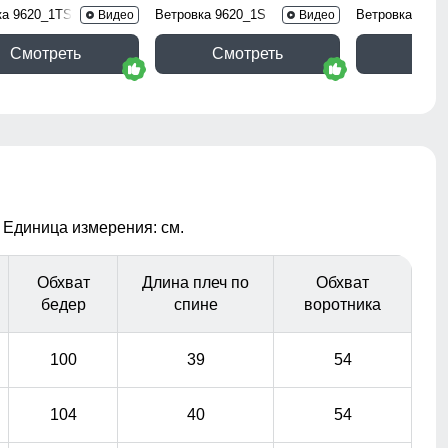
ка 9620_1TS
Ветровка 9620_1S
Ветровка 9616
Видео
Видео
Смотреть
Смотреть
Смо
 Единица измерения: см.
Обхват
Длина плеч по
Обхват
бедер
спине
воротника
100
39
54
104
40
54