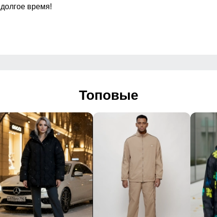
 долгое время!
ой молнии
Вид застежки
жной
Особенности модели
Топовые
Дизайн и стиль
й, спортивный
 логотип, надписи
 2026
ный отдых, повседневная носка