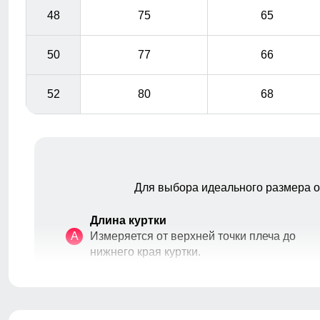
48
75
65
50
77
66
52
80
68
Для выбора идеального размера 
Длина куртки
A
Измеряется от верхней точки плеча до
нижнего края куртки.
Длина рукава
B
Расстояние от плечевого шва до
окончания рукава.