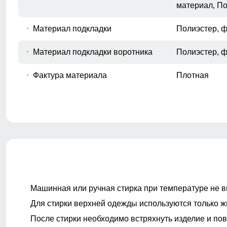
материал, П
Материал подкладки
Полиэстер, 
Материал подкладки воротника
Полиэстер, 
Фактура материала
Плотная
Покрой
Полуприлега
Длина изделия
До бедра
Тип рукава
Длинный
Машинная или ручная стирка при температуре не в
Для стирки верхней одежды используются только ж
Внутренние карманы
Есть
После стирки необходимо встряхнуть изделие и пов
Тип карманов
Боковые вре