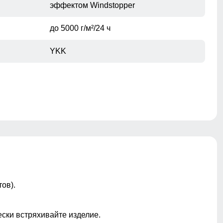
эффектом Windstopper
до 5000 г/м²/24 ч
YKK
На капюшоне, по низу изделия, на
рукавах
Съемный
ов).
ы
Лейбл, молнии, декоративная строчка,
хлястик
ески встряхивайте изделие.
Прошиты