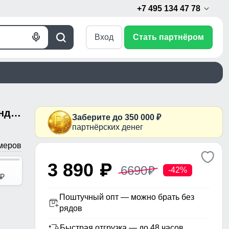
+7 495 134 47 78
Вход
Стать партнёром
Голосовой
Поиск
поиск
Ветровка женская софтшелл виндстоппер с капюшоном спортивная темно-фиолетового цвета 9616_1TF
Заберите до 350 000 ₽
партнёрских денег
меров
3 890
p
6690
p
-42%
p
Поштучный опт — можно брать без
рядов
Быстрая отгрузка — до 48 часов