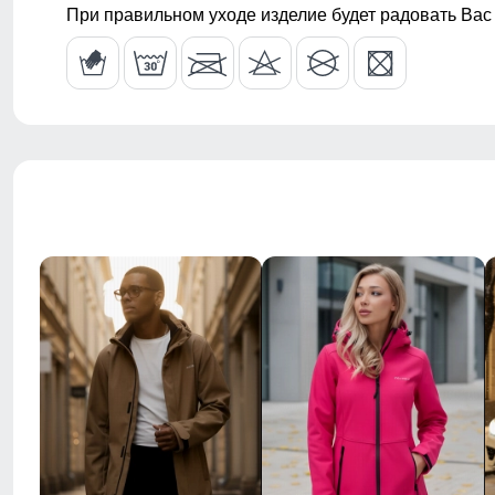
При правильном уходе изделие будет радовать Вас
влагозащитн
Воротник
Стояче-отло
Стиль
Повседневны
Рисунок
Однотонный,
Коллекция
Весна–осень
Назначение
Город, актив