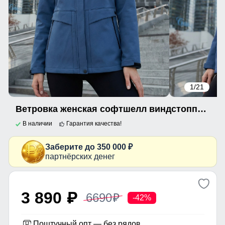
1
/21
Ветровка женская софтшелл виндстоппер с капюшоном спортивная синего цвета 9616_1S
В наличии
Гарантия качества!
Заберите до 350 000 ₽
партнёрских денег
3 890
6690
p
p
-42%
Поштучный опт — без рядов