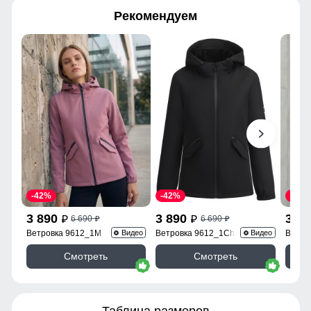
Рекомендуем
-42%
-42%
-43%
3 890
3 890
3 9
6 690
6 690
p
p
p
p
Ветровка 9612_1M
Ветровка 9612_1Ch
Ветро
Видео
Видео
Смотреть
Смотреть