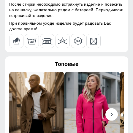
После стирки необходимо встряхнуть изделие и повесить
56
на вешалку, желательно рядом с батареей. Периодически
Тип ткани
Технологичная ткань
встряхивайте изделие.
Softshell с эффектом
Windstopper
При правильном уходе изделие будет радовать Вас
50
долгое время!
Паропроницаемость
до 5000 г/м²/24 ч
77
Фурнитура
YKK
66
Конструктивные особенности
Топовые
50
Покрой
Полуприлегающий /
40
свободный
Длина изделия
До бедра
108
Тип рукава
Длинный
112
Внутренние карманы
Есть
43
Тип карманов
Боковые врезные карманы