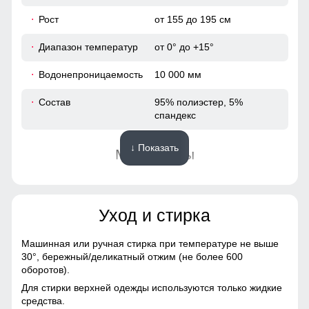
54
Рост
от 155 до 195 см
Диапазон температур
от 0° до +15°
48
Водонепроницаемость
10 000 мм
75
Состав
95% полиэстер, 5%
спандекс
65
↓ Показать
Материалы
50
Материал
Виндстоппер, Софтшелл,
38
Мембранный материал,
Полиэстер
Уход и стирка
104
Материал подкладки
Полиэстер, флис
Машинная или ручная стирка при температуре не выше
108
30°,
бережный/деликатный отжим (не более 600
Материал подкладки
Полиэстер, флис
оборотов).
воротника
42
Для стирки верхней одежды используются только жидкие
средства.
Фактура материала
Плотная