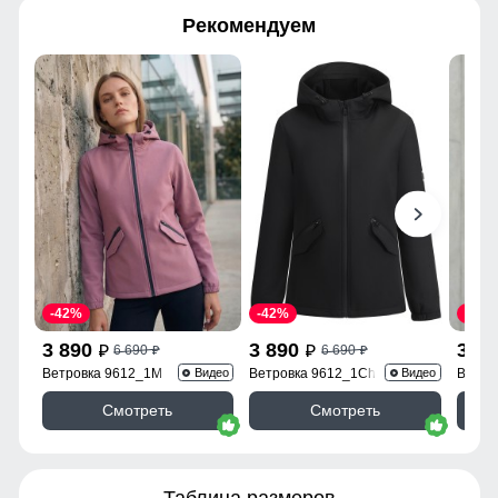
Рекомендуем
-42%
-42%
-43%
3 890
3 890
3 9
6 690
6 690
p
p
p
p
Ветровка 9612_1M
Ветровка 9612_1Ch
Ветро
Видео
Видео
Смотреть
Смотреть