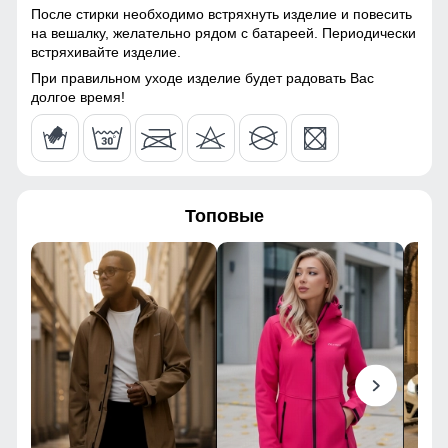
После стирки необходимо встряхнуть изделие и повесить
56
на вешалку, желательно рядом с батареей. Периодически
Тип ткани
Технологичная ткань
встряхивайте изделие.
Softshell с эффектом
Windstopper
При правильном уходе изделие будет радовать Вас
50
долгое время!
Паропроницаемость
до 5000 г/м²/24 ч
77
Фурнитура
YKK
66
Конструктивные особенности
Топовые
50
Покрой
Полуприлегающий /
40
свободный
Длина изделия
До бедра
108
Тип рукава
Длинный
112
Внутренние карманы
Есть
43
Тип карманов
Боковые врезные карманы