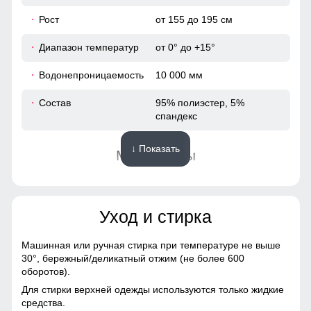
54
Рост
от 155 до 195 см
Диапазон температур
от 0° до +15°
48
Водонепроницаемость
10 000 мм
75
Состав
95% полиэстер, 5%
спандекс
65
↓ Показать
Материалы
50
Материал
Виндстоппер, Софтшелл,
38
Мембранный материал,
Полиэстер
Уход и стирка
104
Материал подкладки
Полиэстер, флис
Машинная или ручная стирка при температуре не выше
108
30°,
бережный/деликатный отжим (не более 600
Материал подкладки
Полиэстер, флис
оборотов).
воротника
42
Для стирки верхней одежды используются только жидкие
средства.
Фактура материала
Плотная