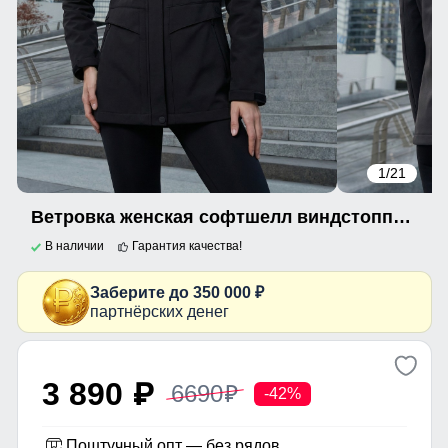
1
/21
Ветровка женская софтшелл виндстоппер с капюшоном спортивная черного цвета 9616_1Ch
В наличии
Гарантия качества!
Заберите до 350 000 ₽
партнёрских денег
3 890
6690
p
p
-42%
Поштучный опт — без рядов